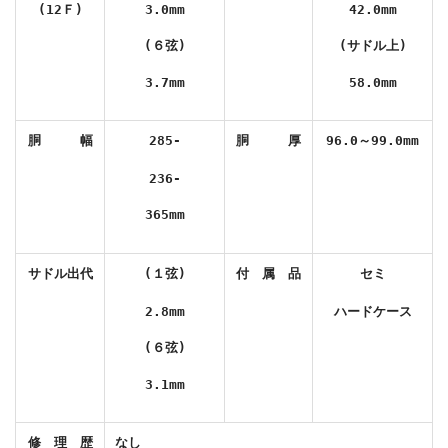
(12
Ｆ
)
3.0mm
42.0mm
(６
弦
)
(
サドル上
)
3.7mm
58.0mm
胴 幅
285-
胴 厚
96.0～99.0
mm
236-
365mm
サドル出代
(
１弦
)
付 属 品
セミ
2.8mm
ハードケース
(
６弦
)
3.1mm
修 理 歴
なし