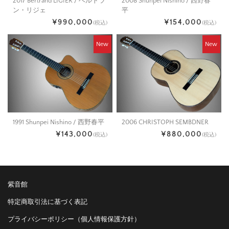
2008 Shunpei Nishino / 西野春
2017 Bertrand LIGIER / ベルトラ
平
ン・リジェ
¥154,000
¥990,000
(税込)
(税込)
New
New
1991 Shunpei Nishino / 西野春平
2006 CHRISTOPH SEMBDNER
¥143,000
¥880,000
(税込)
(税込)
紫音館
特定商取引法に基づく表記
プライバシーポリシー（個人情報保護方針）