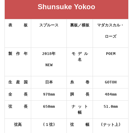
Shunsuke Yokoo
表 板
スプルース
裏板／横板
マダカスカル・
ローズ
製 作 年
2018
年
モ
デ
ル
POEM
名
NEW
生 産 国
日本
糸 巻
GOTOH
全 長
978mm
胴 長
484mm
弦 長
650mm
ナ
ッ
ト
51.0mm
幅
弦高
(
１弦
)
弦 幅
(
ナット上
)