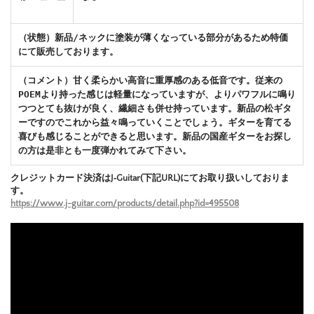
（状態）新品/ネックに塗装が薄くなっている部分があるため特価
にて販売しております。
（コメント）
甘く柔らかい高音に重厚感のある低音です。従来の
POEMより持った感じは軽量になっていますが、よりパワフルに鳴り
つつとても抜けが良く、繊細さも併せ持っています。新品の松ギタ
ーですのでこれから益々鳴っていくことでしょう。ギターを育てる
喜びも感じることができると思います。新品の国産ギターをお探し
の方は是非とも一度弾かれてみて下さい。
クレジットカード決済はJ‐Guitar(下記URL)にてお取り扱いしておりま
す。
https://www.j-guitar.com/products/detail.php?id=495508