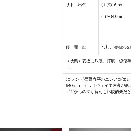
サドル出代
(１弦)1.6mm
(６弦)4.0mm
修 理 歴
なし／
消耗品の交
（状態）
表板に爪痕、打痕、線傷
す。
(コメント)西野春平のエレアコ(エ
640mm、カッタウェイで弦高が
ゴギからの持ち替えも比較的楽だ