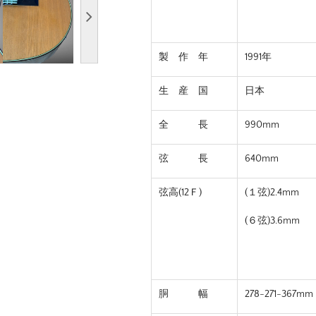
製 作 年
1991年
生 産 国
日本
全 長
990mm
弦 長
640mm
弦高(12Ｆ)
(１弦)2.4mm
(６弦)3.6mm
胴 幅
278-271-367mm