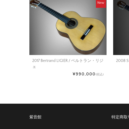
New
2008 S
2017 Bertrand LIGIER / ベルトラン・リジ
ェ
¥990,000
(税込)
紫音館
特定商取