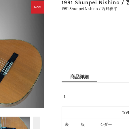
1991 Shunpei Nishino
New
1991 Shunpei Nishino / 西野春平
商品詳細
199
表 板
シダー