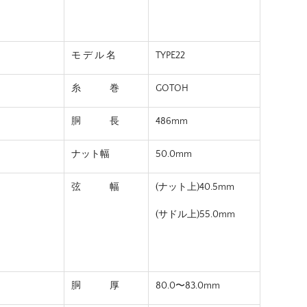
モ デ ル 名
TYPE22
糸 巻
GOTOH
胴 長
486mm
ナット幅
50.0mm
弦 幅
(ナット上)40.5mm
(サドル上)55.0mm
胴 厚
80.0〜83.0mm