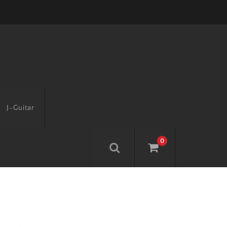
J-Guitar
0