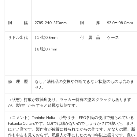
胴 幅
2785-240-370mm
胴 厚
92.0〜98.0mm
サドル出代
(１弦)0.5mm
付 属 品
ケース
(６弦)0.7mm
修 理 歴
なし／消耗品の交換や判断できない状態のものは含みま
せん
（状態）
打痕が数箇所あり、
ラッカー特有の塗装クラックもあります
が、
製作年からすると綺麗な状態です。
（コメント）
Toninho Holta、小野リサ、EPO各氏の使用で知られている
Fukuoka Guitarsです。CD(では聴かないのでしょうか？)で聴いた、まさ
にアノ音です。製作者が佐賀に移られてからの作です。かなりの間、新
作も中古も見ておらず、私個人が手にしたのも10年以上振りです。良い