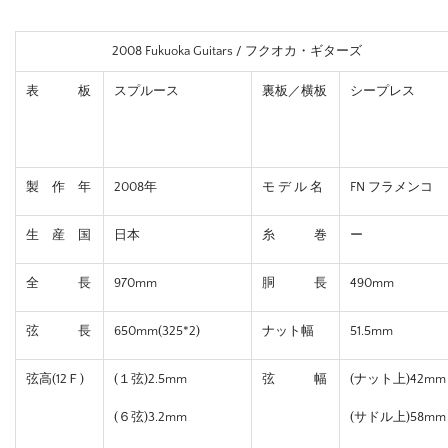
2008 Fukuoka Guitars / フクオカ・ギターズ
表 板
スプルース
裏板／横板
シープレス
製 作 年
2008年
モ デ ル 名
FN フラメンコ
生 産 国
日本
糸 巻
ー
全 長
970mm
胴 長
490mm
弦 長
650mm(325*2)
ナット幅
51.5mm
弦高(12Ｆ)
(１弦)2.5mm
弦 幅
(ナット上)42mm
(６弦)3.2mm
(サドル上)58mm