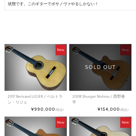
状態です。このギターでボサノヴァやるしかない！
New
New
SOLD OUT
2008 Shunpei Nishino / 西野春
2017 Bertrand LIGIER / ベルトラ
平
ン・リジェ
¥154,000
¥990,000
(税込)
(税込)
New
New