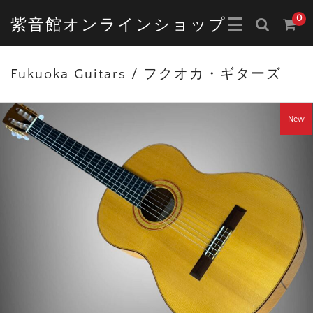
0
紫音館オンラインショップ
Fukuoka Guitars / フクオカ・ギターズ
New