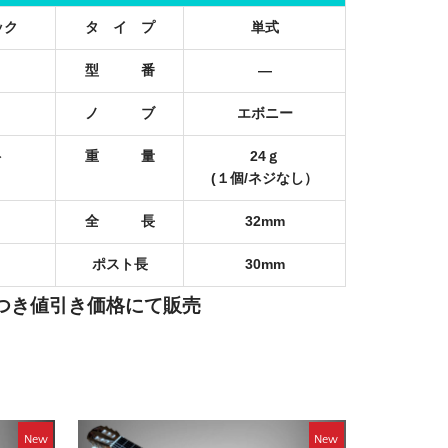
ック
タ イ プ
単式
型 番
―
ノ ブ
エボニー
ト
重 量
24ｇ
(１個/ネジなし）
全 長
32mm
ポスト長
30mm
につき値引き価格にて販売
New
New