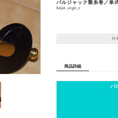
バルジャック製糸巻／単
Baljak_single_e
只
商品詳細
バ