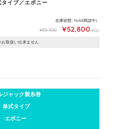
式タイプ／エボニー
在庫状態 : Hold(商談中）
¥52,800
¥59,400
(税込)
今お取扱い出来ません
ルジャック製糸巻
単式タイプ
エボニー