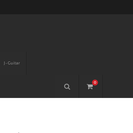
J-Guitar
0