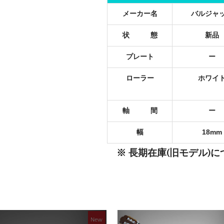
メーカー名
バルジャ
状 態
新品
プレート
ー
ローラー
ホワイ
軸 間
ー
幅
18mm
※ 長期在庫(旧モデル)
New