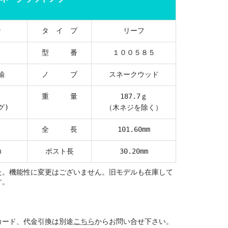
ン
タ イ プ
リーフ
型 番
１００５８５
鍮
ノ ブ
スネークウッド
ク
重 量
187.7ｇ
グ)
（木ネジを除く）
全 長
101.60mm
m
ポスト長
30.20mm
た。機能性に変更はございません。旧モデルも在庫して
す。
カード、代金引換は別途
こちら
からお問い合せ下さい。