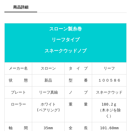
商品詳細
スローン製糸巻
リーフタイプ
スネークウッドノブ
メーカー名
スローン
タ イ プ
リーフ
状 態
新品
型 番
１００５８６
プレート
リーフ真鍮
ノ ブ
スネークウッド
ローラー
ホワイト
重 量
180.2ｇ
(ベアリング)
（木ネジを除
く）
軸 間
35mm
全 長
101.60mm