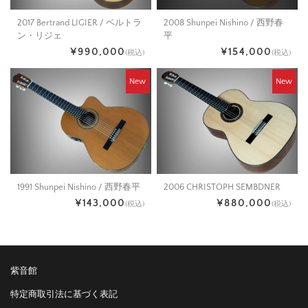
2008 Shunpei Nishino / 西野春
2017 Bertrand LIGIER / ベルトラ
平
ン・リジェ
¥154,000
¥990,000
(税込)
(税込)
New
New
1991 Shunpei Nishino / 西野春平
2006 CHRISTOPH SEMBDNER
¥143,000
¥880,000
(税込)
(税込)
紫音館
特定商取引法に基づく表記