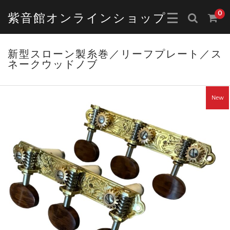
0
紫音館オンラインショップ
新型スローン製糸巻／リーフプレート／ス
ネークウッドノブ
New